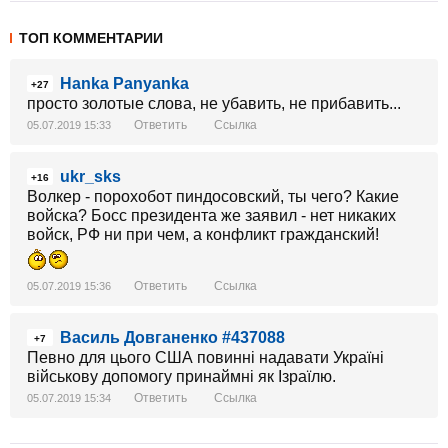
ТОП КОММЕНТАРИИ
Hanka Panyanka
+27
просто золотые слова, не убавить, не прибавить...
Ответить
Ссылка
05.07.2019 15:33
ukr_sks
+16
Волкер - порохобот пиндосовский, ты чего? Какие
войска? Босс президента же заявил - нет никаких
войск, РФ ни при чем, а конфликт гражданский!
Ответить
Ссылка
05.07.2019 15:36
Василь Довганенко #437088
+7
Певно для цього США повинні надавати Україні
військову допомогу принаймні як Ізраїлю.
Ответить
Ссылка
05.07.2019 15:34