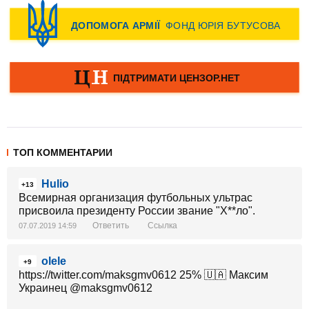
ТОП КОММЕНТАРИИ
Hulio
+13
Всемирная организация футбольных ультрас
присвоила президенту России звание "Х**ло".
Ответить
Ссылка
07.07.2019 14:59
olele
+9
https://twitter.com/maksgmv0612 25% 🇺🇦 Максим
Украинец‏ @maksgmv0612