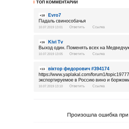
ТОП КОММЕНТАРИИ
Evro7
+18
Падаль свинособачья
Ответить
Ссылка
10.07.2019 13:01
Kivi Tv
+16
Выход один. Поменять всех на Медведчук
Ответить
Ссылка
10.07.2019 13:05
віктор федорович #394174
+13
https://www.yaplakal.com/forum1/topic197
экспортируемое в Россию вино и боржом
Ответить
Ссылка
10.07.2019 13:10
Произошла ошибка при 