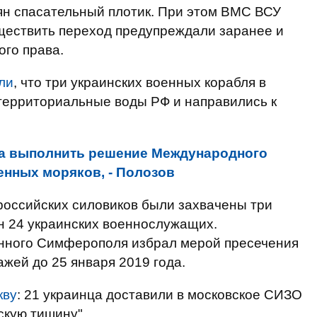
ян спасательный плотик. При этом ВМС ВСУ
ществить переход предупреждали заранее и
го права.
ли
, что три украинских военных корабля в
территориальные воды РФ и направились к
а выполнить решение Международного
енных моряков, - Полозов
российских силовиков были захвачены три
н 24 украинских военнослужащих.
нного Симферополя избрал мерой пресечения
жей до 25 января 2019 года.
кву
: 21 украинца доставили в московское СИЗО
скую тишину".