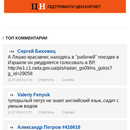
ТОП КОММЕНТАРИИ
Сергей Биховец
+10
А Ляшко красавчег, находясь в "рабочей" поездке в
Израиле он умудряется голосовать в ВР.
http://w1.c1.rada.gov.ua/pls/radan_gs09/ns_golos?
g_id=29058
Ответить
Ссылка
11.07.2019 17:33
Valeriy Fenyuk
+5
тупорылый петух не знает английский язык..сидит с
умным видом
Ответить
Ссылка
11.07.2019 17:27
Александр Петров #416616
+5