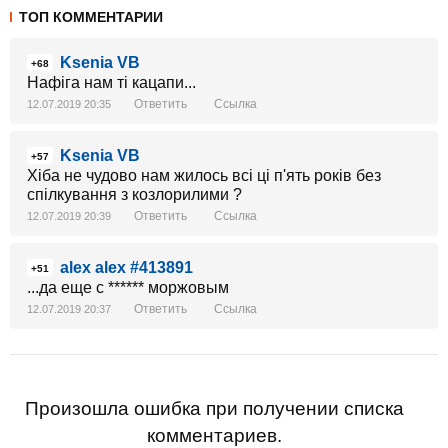
ТОП КОММЕНТАРИИ
Ksenia VB
+68
Нафіга нам ті кацапи...
Ответить
Ссылка
12.07.2019 20:35
Ksenia VB
+57
Хіба не чудово нам жилось всі ці п'ять років без
спілкування з козлорилими ?
Ответить
Ссылка
12.07.2019 20:39
alex alex #413891
+51
...да еще с ****** моржовым
Ответить
Ссылка
12.07.2019 20:37
Произошла ошибка при получении списка
комментариев.