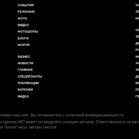
СОБЫТИЯ
У
РЕЗОНАНС
А
ФОТО
Р
ВИДЕО
О
ФОТОШОПЫ
З
БЛОГИ
Д
ФОРУМ
Р
БИЗНЕС
К
НОВОСТИ
У
ГЛАВНОЕ
А
СПЕЦПРОЕКТЫ
Д
ПУБЛИКАЦИИ
В
КОЛОНКИ
П
ВИДЕО
Г
ривая наш сайт, Вы соглашаетесь с
политикой конфиденциальности
.
я Цензор.НЕТ может не разделять позицию авторов. Ответственность за ма
ле "Блоги" несут авторы текстов.