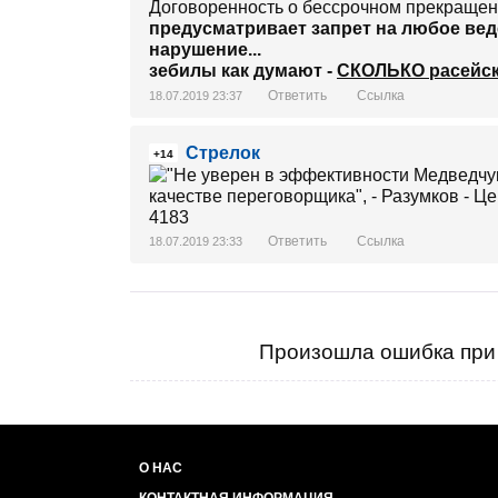
Договоренность о бессрочном прекращен
предусматривает запрет на любое веде
нарушение...
зебилы как думают -
СКОЛЬКО расейск
Ответить
Ссылка
18.07.2019 23:37
Стрелок
+14
Ответить
Ссылка
18.07.2019 23:33
Произошла ошибка при 
О НАС