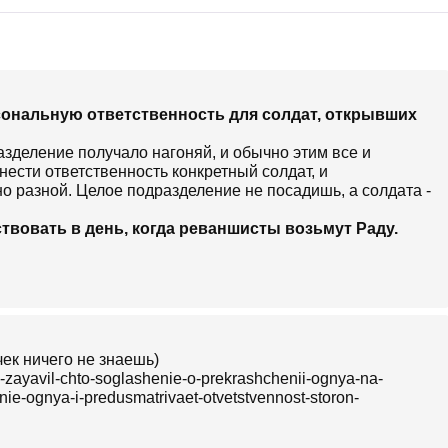
рсональную ответственность для солдат, открывших
азделение получало нагоняй, и обычно этим все и
нести ответственность конкретный солдат, и
о разной. Целое подразделение не посадишь, а солдата -
твовать в день, когда реваншисты возьмут Раду.
чек ничего не знаешь)
-zayavil-chto-soglashenie-o-prekrashchenii-ognya-na-
ie-ognya-i-predusmatrivaet-otvetstvennost-storon-