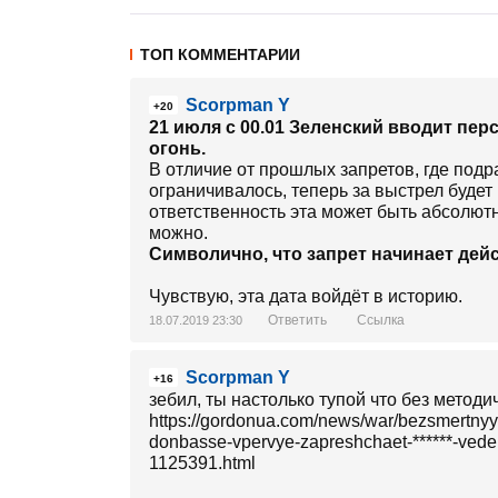
ТОП КОММЕНТАРИИ
Scorpman Y
+20
21 июля с 00.01 Зеленский вводит пе
огонь.
В отличие от прошлых запретов, где подр
ограничивалось, теперь за выстрел будет 
ответственность эта может быть абсолютн
можно.
Символично, что запрет начинает дейс
Чувствую, эта дата войдёт в историю.
Ответить
Ссылка
18.07.2019 23:30
Scorpman Y
+16
зебил, ты настолько тупой что без методи
https://gordonua.com/news/war/bezsmertnyy
donbasse-vpervye-zapreshchaet-******-veden
1125391.html