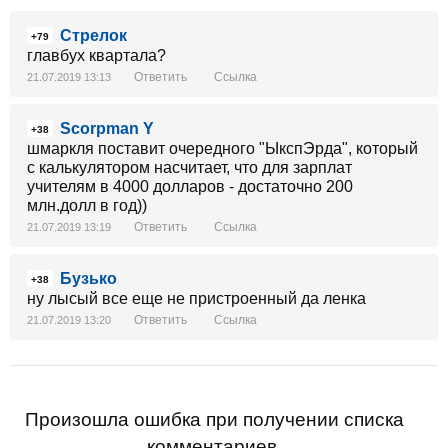
Стрелок
+79
главбух квартала?
Ответить
Ссылка
21.07.2019 13:13
Scorpman Y
+38
шмаркля поставит очередного "ЫкспЭрда", который
с калькулятором насчитает, что для зарплат
учителям в 4000 долларов - достаточно 200
млн.долл в год))
Ответить
Ссылка
21.07.2019 13:19
Бузько
+38
ну лысый все еще не пристроенный да ленка
Ответить
Ссылка
21.07.2019 13:20
Произошла ошибка при получении списка
комментариев.