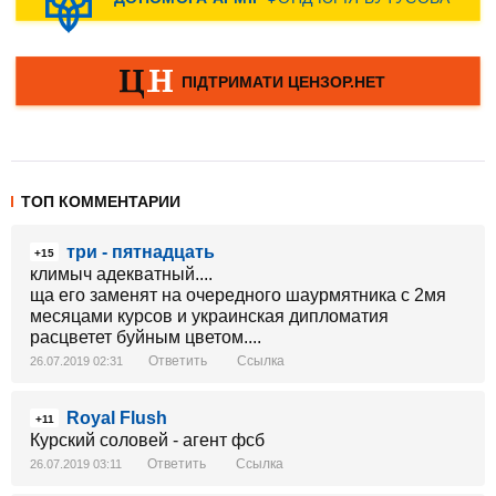
ТОП КОММЕНТАРИИ
три - пятнадцать
+15
климыч адекватный....
ща его заменят на очередного шаурмятника с 2мя
месяцами курсов и украинская дипломатия
расцветет буйным цветом....
Ответить
Ссылка
26.07.2019 02:31
Royal Flush
+11
Курский соловей - агент фсб
Ответить
Ссылка
26.07.2019 03:11