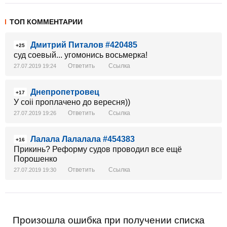
ТОП КОММЕНТАРИИ
Дмитрий Питалов #420485
+25
суд соевый... угомонись восьмерка!
Ответить
Ссылка
27.07.2019 19:24
Днепропетровец
+17
У соіі проплачено до вересня))
Ответить
Ссылка
27.07.2019 19:26
Лалала Лалалала #454383
+16
Прикинь? Реформу судов проводил все ещё
Порошенко
Ответить
Ссылка
27.07.2019 19:30
Произошла ошибка при получении списка