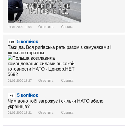
Ответить
Ссылка
01.01.2020 19:04
5 копійок
+10
Таки да. Вся ригівська рать разом з камуняками і
їхнім лохторатом.
Ответить
Ссылка
01.01.2020 18:27
5 копійок
+9
Чим воно тобі загрожує і скільки НАТО вбило
українців?
Ответить
Ссылка
01.01.2020 18:21