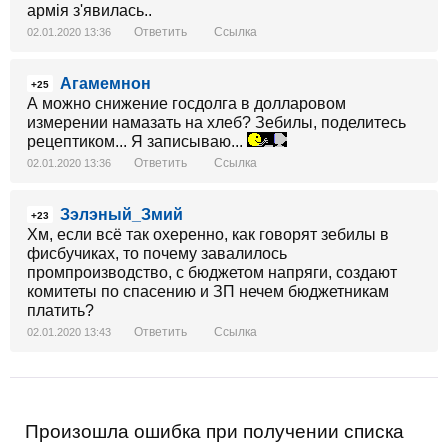
армія з'явилась..
Ответить
Ссылка
02.01.2020 13:36
Агамемнон
+25
А можно снижение госдолга в долларовом
измерении намазать на хлеб? Зебилы, поделитесь
рецептиком... Я записываю...
Ответить
Ссылка
02.01.2020 13:36
Зэлэный_Змий
+23
Хм, если всё так охеренно, как говорят зебилы в
фисбучиках, то почему завалилось
промпроизводство, с бюджетом напряги, создают
комитеты по спасению и ЗП нечем бюджетникам
платить?
Ответить
Ссылка
02.01.2020 13:43
Произошла ошибка при получении списка