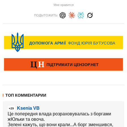
Мне нравится
ПОДЫТОЖИТЬ:
ТОП КОММЕНТАРИИ
Ksenia VB
+29
Це попередня влада розраховувалась з боргами
жЮльки та овоча.
Зелені кажуть, що вони крали...А борг зменшився,