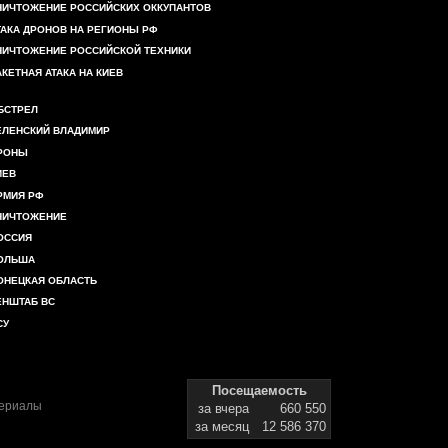
НИЧТОЖЕНИЕ РОССИЙСКИХ ОККУПАНТОВ
ТАКА ДРОНОВ НА РЕГИОНЫ РФ
НИЧТОЖЕНИЕ РОССИЙСКОЙ ТЕХНИКИ
АКЕТНАЯ АТАКА НА КИЕВ
БСТРЕЛ
ЕЛЕНСКИЙ ВЛАДИМИР
РОНЫ
ИЕВ
РМИЯ РФ
НИЧТОЖЕНИЕ
ОССИЯ
ОЛЬША
ОНЕЦКАЯ ОБЛАСТЬ
ЕНШТАБ ВС
СУ
Посещаемость
териалы
за вчера
660 550
за месяц
12 586 370