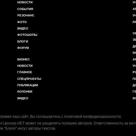
НОВОСТИ
У
СОБЫТИЯ
А
РЕЗОНАНС
У
ФОТО
Р
ВИДЕО
О
ФОТОШОПЫ
З
БЛОГИ
Д
ФОРУМ
К
БИЗНЕС
А
НОВОСТИ
У
ГЛАВНОЕ
Р
СПЕЦПРОЕКТЫ
П
ПУБЛИКАЦИИ
Д
КОЛОНКИ
Г
ВИДЕО
В
ривая наш сайт, Вы соглашаетесь с
политикой конфиденциальности
.
я Цензор.НЕТ может не разделять позицию авторов. Ответственность за ма
ле "Блоги" несут авторы текстов.