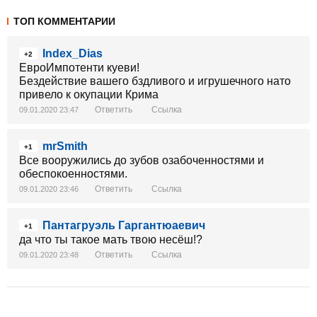
ТОП КОММЕНТАРИИ
Index_Dias
+2
ЕвроИмпотенти куеви!
Бездействие вашего бздливого и игрушечного нато
привело к окупации Крима
Ответить
Ссылка
09.01.2020 23:47
mrSmith
+1
Все вооружились до зубов озабоченностями и
обеспокоенностями.
Ответить
Ссылка
09.01.2020 23:46
Пантагруэль Гаргантюаевич
+1
да что ты такое мать твою несёш!?
Ответить
Ссылка
09.01.2020 23:48