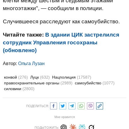
клетки между шестым и седьмым этажами
многоэтажки", — сообщили в полиции.
Случившееся расследуют как самоубийство.
Читайте также:
В здании ЦИК застрелился
сотрудник Управления госохраны
(обновлено)
Автор:
Ольга Лузан
конвой
(276)
Луцк
(632)
Нацполиция
(17587)
правоохранительные органы
(2989)
самоубийство
(1077)
силовики
(2800)
ПОДЕЛИТЬСЯ:
Мне нравится
ПОДЫТОЖИТЬ: