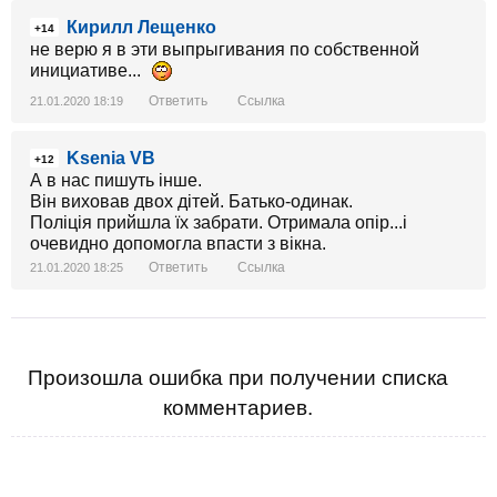
Кирилл Лещенко
+14
не верю я в эти выпрыгивания по собственной
инициативе...
Ответить
Ссылка
21.01.2020 18:19
Ksenia VB
+12
А в нас пишуть інше.
Він виховав двох дітей. Батько-одинак.
Поліція прийшла їх забрати. Отримала опір...і
очевидно допомогла впасти з вікна.
Ответить
Ссылка
21.01.2020 18:25
Произошла ошибка при получении списка
комментариев.