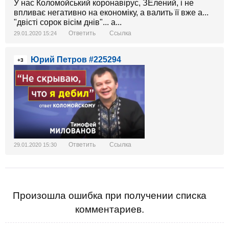
У нас Коломойський коронавірус, ЗЕлений, і не
впливає негативно на економіку, а валить її вже а...
"двісті сорок вісім днів"... а...
Ответить
Ссылка
29.01.2020 15:24
Юрий Петров #225294
+3
Ответить
Ссылка
29.01.2020 15:30
Произошла ошибка при получении списка
комментариев.