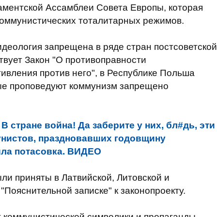
аментской Ассамблеи Совета Европы, которая
коммунистических тоталитарных режимов.
деология запрещена в ряде стран постсоветской
твует Закон "О противоправности
ивления против него", в Республике Польша
ые проповедуют коммунизм запрещено
В стране война! Да заберите у них, бл#дь, эти
мунистов, праздновавших годовщину
ла потасовка. ВИДЕО
и приняты в Латвийской, Литовской и
 "Пояснительной записке" к законопроекту.
т коммунистической символики и пропаганды