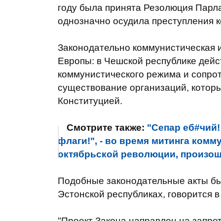
году была принята Резолюция Парл
однозначно осудила преступления 
Законодательно коммунистическая и
Европы: в Чешской республике дейс
коммунистического режима и сопрот
существование организаций, котор
Конституцией.
Смотрите также:
"Сепар еб#чий! 
флаги!", - во время митинга ком
октябрьской революции, произош
Подобные законодательные акты был
Эстонской республиках, говорится в
"Проект Закона направлен на запре