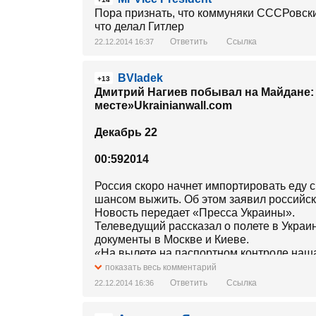
Пора признать, что коммуняки СССРовски
что делал Гитлер
Ответить
Ссылка
22.12.2014 16:37
BVladek
+13
Дмитрий Нагиев побывал на Майдане: 
месте»Ukrainianwall.com
Декабрь 22
00:592014
Россия скоро начнет импортировать еду с
шансом выжить. Об этом заявил российск
Новость передает «Пресса Украины».
Телеведущий рассказал о полете в Украин
документы в Москве и Киеве.
«На вылете на паспортном контроле наш
процедила: «зачччем в-Ки-киев?» И долго
показать весь комментарий
еще кого-то звала, и они вместе сверяли 
Ответить
Ссылка
22.12.2014 16:36
По его словам, в Украине «таможенник то
подарок из дьюти-фри. Предложил откупор