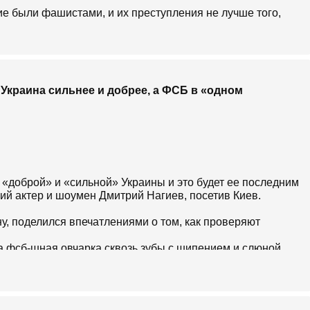
е были фашистами, и их преступления не лучше того,
Украина сильнее и добрее, а ФСБ в «одном
 «доброй» и «сильной» Украины и это будет ее последним
ий актер и шоумен Дмитрий Нагиев, посетив Киев.
у, поделился впечатлениями о том, как проверяют
а фсб-шная овчарка сквозь зубы с шипением и слюной
 крутила мой паспорт, просвечивала страницы, потом
меня живого с фото», - отметил Нагиев.
лько поинтересовался сколько лет виски, который вез в
ить и вместе проверить. Тот улыбнулся и пропустил».