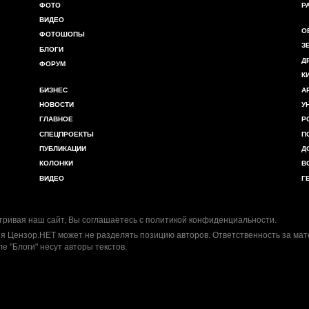
ФОТО
Р
ВИДЕО
О
ФОТОШОПЫ
З
БЛОГИ
Д
ФОРУМ
К
БИЗНЕС
А
НОВОСТИ
У
ГЛАВНОЕ
Р
СПЕЦПРОЕКТЫ
П
ПУБЛИКАЦИИ
Д
КОЛОНКИ
В
ВИДЕО
Г
ривая наш сайт, Вы соглашаетесь с
политикой конфиденциальности
.
я Цензор.НЕТ может не разделять позицию авторов. Ответственность за ма
ле "Блоги" несут авторы текстов.