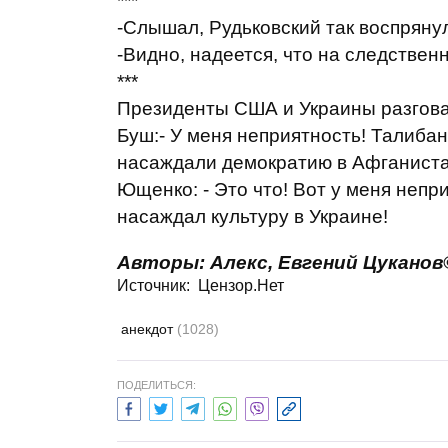
***
-Слышал, Рудьковский так воспрянул
-Видно, надеется, что на следствен
***
Президенты США и Украины разгова
Буш:- У меня неприятность! Талиба
насаждали демократию в Афганиста
Ющенко: - Это что! Вот у меня непр
насаждал культуру в Украине!
Авторы
:
Алекс,
Евгений Цуканов
Источник:
Цензор.Нет
анекдот
(1028)
ПОДЕЛИТЬСЯ: