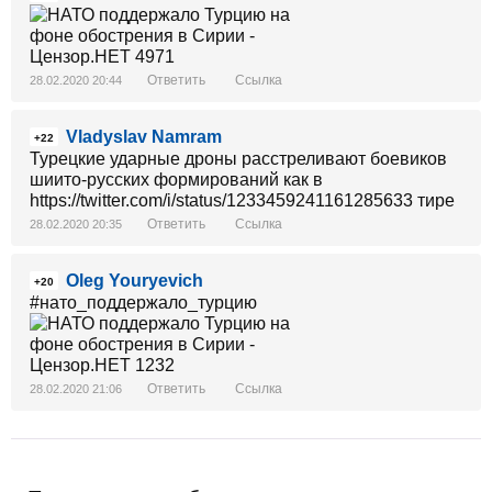
Ответить
Ссылка
28.02.2020 20:44
Vladyslav Namram
+22
Турецкие ударные дроны расстреливают боевиков
шиито-русских формирований как в
https://twitter.com/i/status/1233459241161285633 тире
Ответить
Ссылка
28.02.2020 20:35
Oleg Youryevich
+20
#нато_поддержало_турцию
Ответить
Ссылка
28.02.2020 21:06