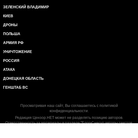
ЗЕЛЕНСКИЙ ВЛАДИМИР
КИЕВ
ДРОНЫ
ПОЛЬША
АРМИЯ РФ
УНИЧТОЖЕНИЕ
РОССИЯ
АТАКА
ДОНЕЦКАЯ ОБЛАСТЬ
ГЕНШТАБ ВС
Просматривая наш сайт, Вы соглашаетесь с
политикой
конфиденциальности
.
Редакция Цензор.НЕТ может не разделять позицию авторов.
Ответственность за материалы в разделе "Блоги" несут авторы текстов.
Посещаемость