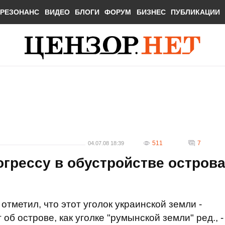
РЕЗОНАНС
ВИДЕО
БЛОГИ
ФОРУМ
БИЗНЕС
ПУБЛИКАЦИИ
511
7
04.07.08 18:39
грессу в обустройстве остров
тметил, что этот уголок украинской земли -
об острове, как уголке "румынской земли" ред., -