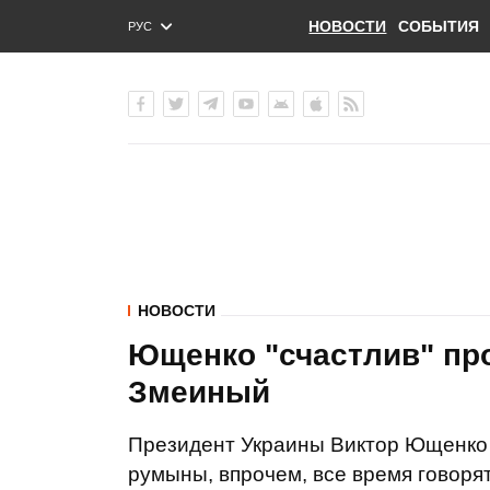
НОВОСТИ
СОБЫТИЯ
РУС
ENG
УКР
НОВОСТИ
Ющенко "счастлив" про
Змеиный
Президент Украины Виктор Ющенко о
румыны, впрочем, все время говорят 