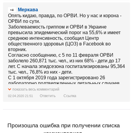
Меркава
+4
Опять кидаю, правда, по ОРВИ. Но у нас и корона -
ОРВИ по сути.
Заболеваемость гриппом и ОРВИ в Украине
превысила эпидемический порог на 55,6% и имеет
среднюю интенсивность, сообщил Центр
общественного здоровья (ЦОЗ) в Facebook во
вторник.
Согласно сообщению, с 5 по 11 февраля ОРВИ
заболело 260,871 тыс. чел., из них 68% - дети до 17
лет. С начала эпидсезона госпитализированы 95,364
тыс. чел., 76,8% из них - дети.
С 1 октября 2019 года зарегистрировано 26
лабораторно подтвержденных летальных случаев
вследствие осложнений гриппа. Вакцинировались
показать весь комментарий
от гриппа 236,343 тыс. чел.
Ответить
Ссылка
02.04.2020 21:51
В течении предыдущего эпидсезона гриппом и
ОРВИ в стране переболело 5,4 млн украинцев,
зарегистрировано 64 лабораторно подтвержденных
летальных случая вследствие гриппа, из них 12-
дети до 17 лет.
Произошла ошибка при получении списка