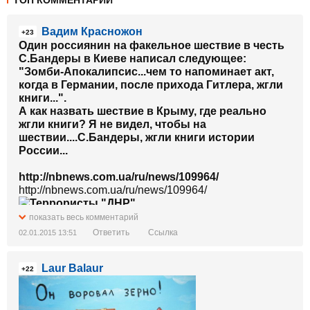
ТОП КОММЕНТАРИИ
Вадим Красножон
+23
Один россиянин на факельное шествие в честь
С.Бандеры в Киеве написал следующее:
"Зомби-Апокалипсис...чем то напоминает акт,
когда в Германии, после прихода Гитлера, жгли
книги...".
А как назвать шествие в Крыму, где реально
жгли книги? Я не видел, чтобы на
шествии....С.Бандеры, жгли книги истории
России...
http://nbnews.com.ua/ru/news/109964/
http://nbnews.com.ua/ru/news/109964/
показать весь комментарий
Ответить
Ссылка
02.01.2015 13:51
Laur Balaur
+22
http://l.facebook.com/l.php?
u=http%3A%2F%2Fnbnews.com.ua%2Fru%2Fnews%2F1
В Крыму проводят факельные шествия и жгут