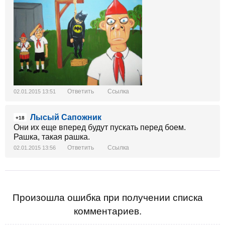
книги по истории Украины
В Крыму националистически настроенные
представители российской общины провели...
NBNEWS.COM.UA
Ответить
Ссылка
02.01.2015 13:51
Лысый Сапожник
+18
Они их еще вперед будут пускать перед боем.
Рашка, такая рашка.
Ответить
Ссылка
02.01.2015 13:56
Произошла ошибка при получении списка
комментариев.