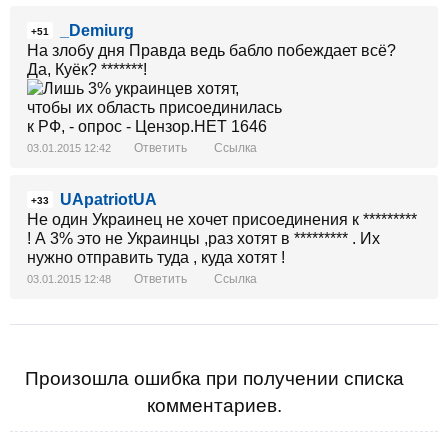
_Demiurg
+51
На злобу дня Правда ведь бабло побеждает всё?
Да, Куёк? *******!
Ответить
Ссылка
03.01.2015 12:42
UApatriotUA
+33
Не один Украинец не хочет присоединения к *********
! А 3% это не Украинцы ,раз хотят в ********* . Их
нужно отправить туда , куда хотят !
Ответить
Ссылка
03.01.2015 12:48
Произошла ошибка при получении списка
комментариев.