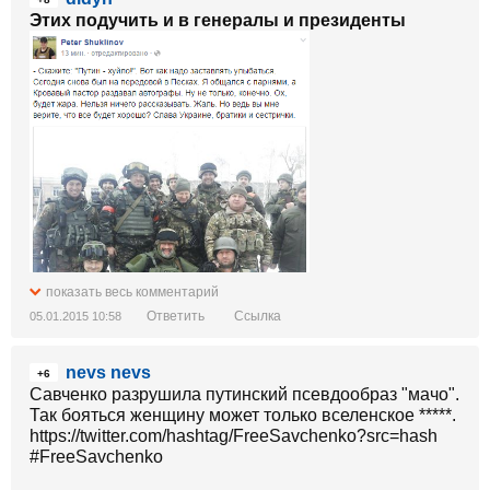
Этих подучить и в генералы и президенты
показать весь комментарий
Ответить
Ссылка
05.01.2015 10:58
nevs nevs
+6
Савченко разрушила путинский псевдообраз "мачо".
Так бояться женщину может только вселенское *****.
https://twitter.com/hashtag/FreeSavchenko?src=hash
#FreeSavchenko