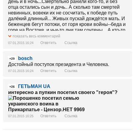
день и в ночь...Смертельно ранили кого-то, и без
отца остались сын и дочь.. А сколько там смертей
невинных, вовеки их не сосчитать, к победе путь
далёкий длинный... Живых пускай дождётся мать. И
беженцев бегут потоки, от горя крови войны--беда и
горе на Востоке, и чьи-то дни там сочтены... А кто-то
продал Украину, пошёл за русских воевать---пускай
показать весь комментарий
они навеки сгинут, пускай простит меня их мать! За
Ответить
Ссылка
07.01.2015 16:24
Украину, родной край, вступает в бой десантов рота.
Всевышний их благословляй, из боя не вернётся
bosch
кто-то. Мы видим смерти образа, над нами сбиты
+29
самолёты.и снайпер бьёт из-за куста, и в плен
Достойный поступок президента и Человека.
попали те пилоты ... Гражданский сбитый самолёт
Ответить
Ссылка
07.01.2015 16:24
ракета в небе разбросала, и люд над горем слёзы
льёт, а Путину, всё мало, мало!!!! Героям. память,
ГЕТЬМАН UA
вечно , слава, что жизнь сложили за Донбасс!!! И
+26
интересно а пупкин посетил своего "героя"?
птица в небе прокричала---мы вечно будем помнить
вас. .....
Ответить
Ссылка
07.01.2015 16:25