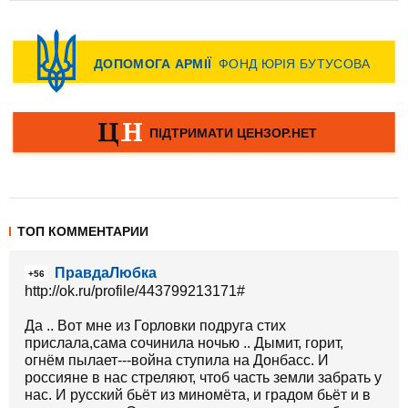
ТОП КОММЕНТАРИИ
ПравдаЛюбка
+56
http://ok.ru/profile/443799213171#
Да .. Вот мне из Горловки подруга стих
прислала,сама сочинила ночью .. Дымит, горит,
огнём пылает---война ступила на Донбасс. И
россияне в нас стреляют, чтоб часть земли забрать у
нас. И русский бьёт из миномёта, и градом бьёт и в