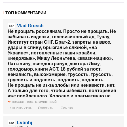
ТОП КОММЕНТАРИИ
Vlad Grusch
+37
Не прощать россиянам. Просто не прощать. Не
забывать издевки, телевизионный ад, Тузлу,
Институт стран СНГ, Брат-2, запреты на ввоз,
удары в спину, брызганье слюной, «на
Украине», потопленные наши корабли,
«недоязык», Мишу Леоньтева, «квази-нацию»,
Латынину, псевдострану», доктора Лизу,
голодомор, книги АСТ, 18 рублей за пост,
ненависть, высокомерие, трусость, трусость,
трусость и подлость, подлость, подлость.
Не прощать не из-за злобы или ненависти, нет.
А только для того, чтобы избежать повторения
уже пройденного. Холодно и прагматично не
прощать, без ярости или причитаний.
показать весь комментарий
Или вы думаете, что, когда мы победим в войне,
Ответить
Ссылка
07.01.2015 21:34
а у них наконец-то сдохнет (прости меня,
Господи) Моль, все вдруг расцветет братской
Lvbnhj
любовью?
+32