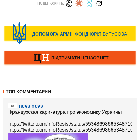
ПОДЫТОЖИТЬ:
ТОП КОММЕНТАРИИ
nevs nevs
+6
Французская карикатура про экономику Украины
https://twitter.com/InfoResist/status/553486986653487104/
https://twitter.com/InfoResist/status/553486986653487104/