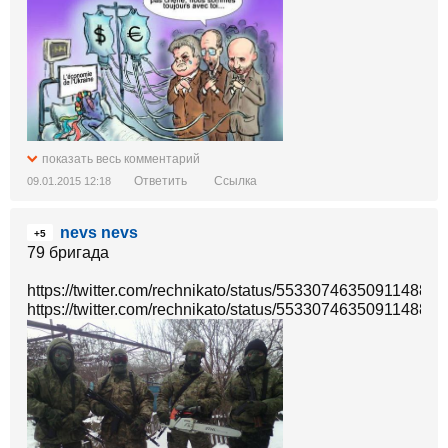
показать весь комментарий
Ответить
Ссылка
09.01.2015 12:18
nevs nevs
+5
79 бригада
https://twitter.com/rechnikato/status/553307463509114882/
https://twitter.com/rechnikato/status/553307463509114882/