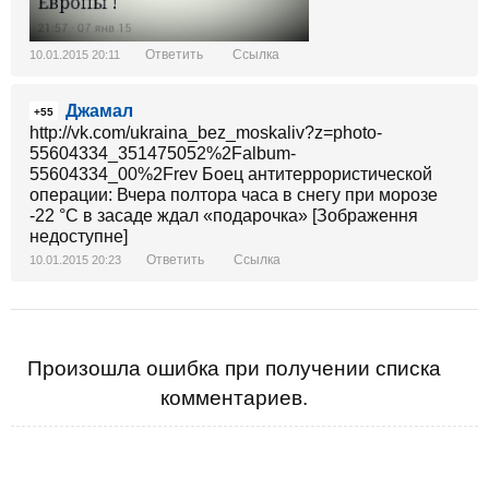
Ответить
Ссылка
10.01.2015 20:11
Джамал
+55
http://vk.com/ukraina_bez_moskaliv?z=photo-
55604334_351475052%2Falbum-
55604334_00%2Frev Боец антитеррористической
операции: Вчера полтора часа в снегу при морозе
-22 °C в засаде ждал «подарочка» [Зображення
недоступне]
Ответить
Ссылка
10.01.2015 20:23
Произошла ошибка при получении списка
комментариев.