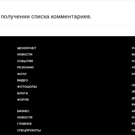
получении списка комментариев.
ЦЕНЗОР.НЕТ
У
НОВОСТИ
М
СОБЫТИЯ
У
РЕЗОНАНС
А
ФОТО
Р
ВИДЕО
О
ФОТОШОПЫ
З
БЛОГИ
Д
ФОРУМ
К
БИЗНЕС
А
НОВОСТИ
У
ГЛАВНОЕ
Р
СПЕЦПРОЕКТЫ
П