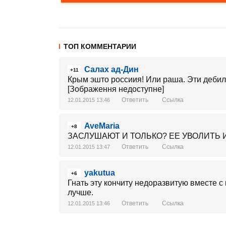
ТОП КОММЕНТАРИИ
Салах ад-Дин
+11
Крым эшто россиия! Или раша. Эти дебил
[Зображення недоступне]
Ответить
Ссылка
12.01.2015 13:46
AveMaria
+8
ЗАСЛУШАЮТ И ТОЛЬКО? ЕЕ УВОЛИТЬ И
Ответить
Ссылка
12.01.2015 13:47
yakutua
+6
Гнать эту кончиту недоразвитую вместе с
лучше.
Ответить
Ссылка
12.01.2015 13:46