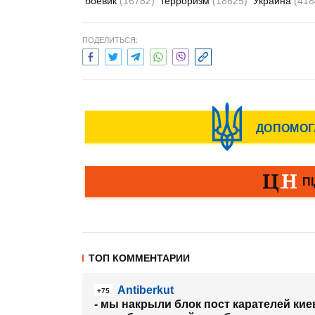
боевик
(16782)
терроризм
(18625)
Украина
(418
ПОДЕЛИТЬСЯ:
ТОП КОММЕНТАРИИ
Antiberkut
+75
- мы накрыли блок пост карателей ки