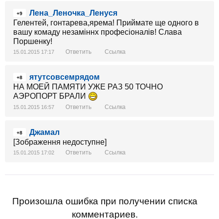
Лена_Леночка_Ленуся
+9
Гелентей, гонтарева,ярема! Приймате ще одного в
вашу комаду незаміннх професіоналів! Слава
Поршенку!
Ответить
Ссылка
15.01.2015 17:17
ятутсовсемрядом
+8
НА МОЕЙ ПАМЯТИ УЖЕ РАЗ 50 ТОЧНО
АЭРОПОРТ БРАЛИ
Ответить
Ссылка
15.01.2015 16:57
Джамал
+8
[Зображення недоступне]
Ответить
Ссылка
15.01.2015 17:02
Произошла ошибка при получении списка
комментариев.