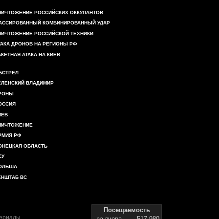
НИЧТОЖЕНИЕ РОССИЙСКИХ ОККУПАНТОВ
АССИРОВАННЫЙ КОМБИНИРОВАННЫЙ УДАР
НИЧТОЖЕНИЕ РОССИЙСКОЙ ТЕХНИКИ
ТАКА ДРОНОВ НА РЕГИОНЫ РФ
АКЕТНАЯ АТАКА НА КИЕВ
БСТРЕЛ
ЕЛЕНСКИЙ ВЛАДИМИР
РОНЫ
ОССИЯ
ИЕВ
НИЧТОЖЕНИЕ
РМИЯ РФ
ОНЕЦКАЯ ОБЛАСТЬ
СУ
ОЛЬША
ЕНШТАБ ВС
Посещаемость
териалы
за вчера
517 980