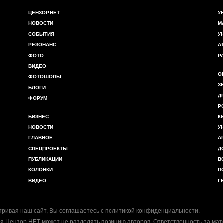
ЦЕНЗОР.НЕТ
У
НОВОСТИ
М
СОБЫТИЯ
У
РЕЗОНАНС
А
ФОТО
Р
ВИДЕО
О
ФОТОШОПЫ
З
БЛОГИ
Д
ФОРУМ
Р
БИЗНЕС
К
НОВОСТИ
У
ГЛАВНОЕ
А
СПЕЦПРОЕКТЫ
Д
ПУБЛИКАЦИИ
В
КОЛОНКИ
П
ВИДЕО
Г
ривая наш сайт, Вы соглашаетесь с
политикой конфиденциальности
.
я Цензор.НЕТ может не разделять позицию авторов. Ответственность за ма