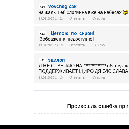
Vovcheg Zak
+14
на жаль, цей хлопчина вже на небесах
Ответить
Ссылка
19.01.2015 14:21
_Цеглою_по_скроні_
+13
[Зображення недоступне]
Ответить
Ссылка
19.01.2015 14:19
эцилоп
+11
Я НЕ ОТВЕЧАЮ НА ************* обстр
ПОДДЕРЖИВАЕТ ЩИРО ДЯКУЮ.СЛАВА УКРА
Ответить
Ссылка
19.01.2015 14:13
Произошла ошибка при 