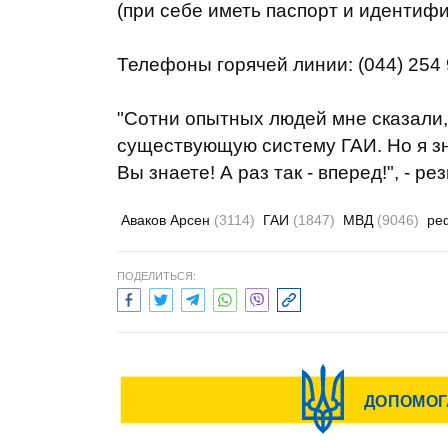
(при
себе иметь
паспорт и
идентиф
Телефоны
горячей
линии
: (
044) 254
"Сотни
опытных
людей
мне
сказали
,
существующую
систему
ГАИ
.
Но я
з
Вы
знаете
!
А раз так -
вперед
!
", - р
Аваков Арсен
(3114)
ГАИ
(1847)
МВД
(9046)
ре
ПОДЕЛИТЬСЯ: