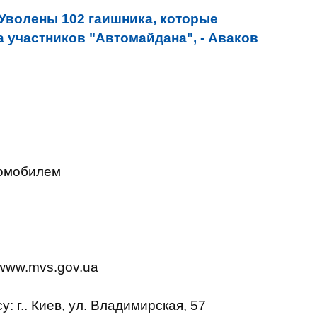
Уволены 102 гаишника, которые
участников "Автомайдана", - Аваков
омобилем
www.mvs.gov.ua
су
: г.
.
Киев
,
ул
.
Владимирская
,
57