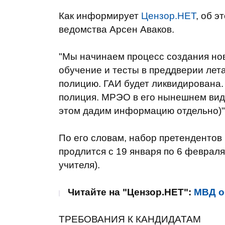
Как информирует
Цензор.НЕТ
, об э
ведомства Арсен Аваков.
"Мы
начинаем
процесс создания но
обучение
и тесты
в
преддверии
лет
полицию
.
ГАИ
будет
ликвидирована.
полиция
.
МРЭО
в его нынешнем
ви
этом
дадим
информацию
отдельно)"
По его словам,
набор
претендентов
продлится
с 19
января по
6 февраля
учителя
)
.
Читайте на "Цензор.НЕТ":
МВД о
ТРЕБОВАНИЯ
К КАНДИДАТАМ