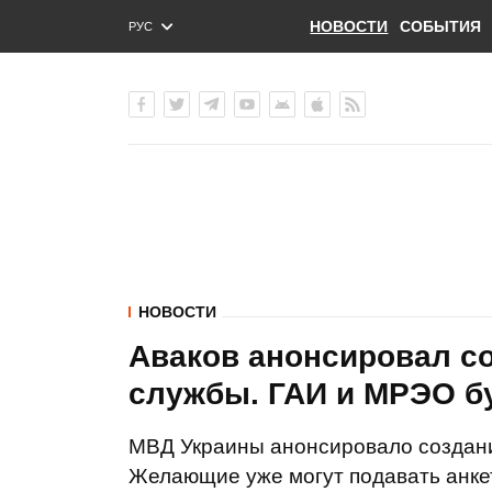
НОВОСТИ
СОБЫТИЯ
РУС
ENG
УКР
НОВОСТИ
Аваков анонсировал с
службы. ГАИ и МРЭО б
МВД Украины анонсировало создани
Желающие уже могут подавать анке