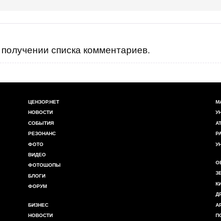
получении списка комментариев.
ЦЕНЗОР.НЕТ
М
НОВОСТИ
У
СОБЫТИЯ
А
РЕЗОНАНС
Р
ФОТО
У
ВИДЕО
О
ФОТОШОПЫ
З
БЛОГИ
К
ФОРУМ
Д
БИЗНЕС
А
НОВОСТИ
П