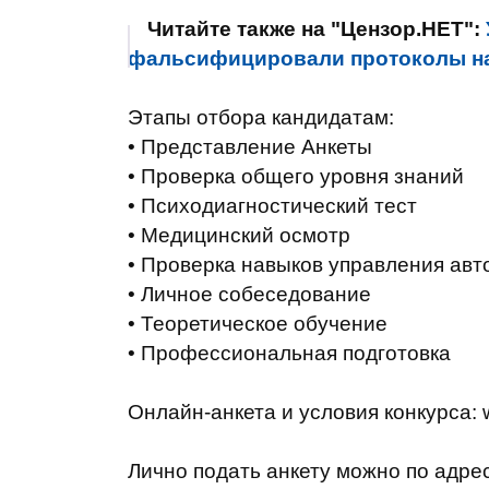
Читайте также на "Цензор.НЕТ":
фальсифицировали протоколы на 
Этапы отбора
кандидатам:
•
Представление
Анкеты
•
Проверка
общего уровня
знаний
•
Психодиагностический
тест
•
Медицинский
осмотр
•
Проверка
навыков
управления
авт
•
Личное собеседование
•
Теоретическое обучение
•
Профессиональная
подготовка
Онлайн
-
анкета и
условия
конкурса
:
Лично подать
анкету
можно по адре