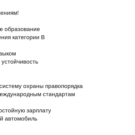
нениям
!
е образование
ения
категории
В
языком
устойчивость
систему
охраны
правопорядка
международным стандартам
остойную
зарплату
й
автомобиль