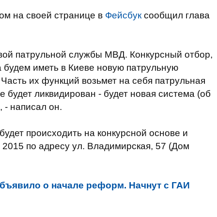
том на своей странице в
Фейсбук
сообщил глава
вой
патрульной
службы
МВД
.
Конкурсный
отбор
,
а будем
иметь
в
Киеве новую
патрульную
Часть их
функций
возьмет на себя
патрульная
де
будет ликвидирован
-
будет новая
система
(об
, - написал он.
будет происходить
на
конкурсной
основе
и
 2015
по адресу
ул
.
Владимирская
,
57 (
Дом
бъявило о начале реформ. Начнут с ГАИ