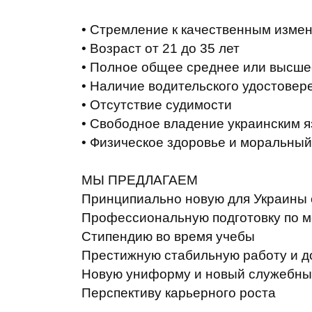
•
Стремление
к качественным изме
•
Возраст
от 21
до 35
лет
•
Полное общее среднее
или
высше
•
Наличие
водительского удостовер
•
Отсутствие
судимости
•
Свободное
владение украинским 
•
Физическое здоровье
и
моральный
МЫ
ПРЕДЛАГАЕМ
Принципиально
новую для
Украины
Профессиональную
подготовку
по 
Стипендию
во время учебы
Престижную
стабильную работу
и
д
Новую
униформу
и
новый
служебны
Перспективу
карьерного
роста