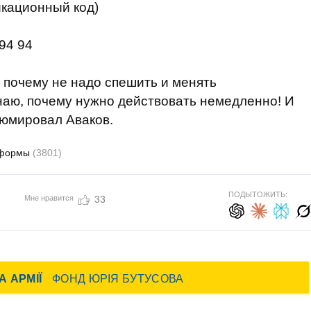
икационный
код)
94
94
почему не надо
спешить
и
менять
наю
,
почему нужно
действовать
немедленно
!
И
езюмировал Аваков.
формы
(3801)
ПОДЫТОЖИТЬ:
Мне нравится
33