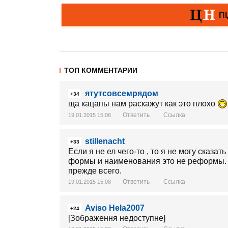
ТОП КОММЕНТАРИИ
ятутсовсемрядом
+34
ща кацапы нам раскажут как это плохо
Ответить
Ссылка
19.01.2015 15:06
stillenacht
+33
Если я не ел чего-то , то я не могу сказ
формы и наименования это не реформы. Г
прежде всего.
Ответить
Ссылка
19.01.2015 15:08
Aviso Hela2007
+24
[Зображення недоступне]