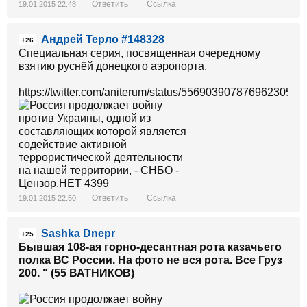
Ответить
Ссылка
19.01.2015 22:48
Андрей Терло #148328
+26
Специальная серия, посвященная очередному
взятию руснёй донецкого аэропорта.
https://twitter.com/aniterum/status/556903907876962305/ph
Ответить
Ссылка
19.01.2015 22:50
Sashka Dnepr
+25
Бывшая 108-ая горно-десантная рота казачьего
полка ВС России. На фото не вся рота. Все Груз
200. " (55 ВАТНИКОВ)