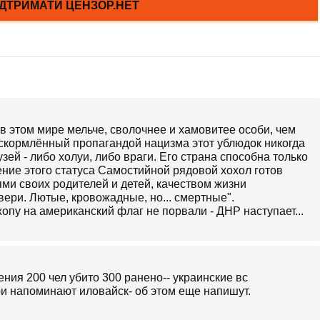
 в этом мире мельче, сволочнее и хамовитее особи, чем
вскормлённый пропагандой нацизма этот ублюдок никогда
узей - либо холуи, либо враги. Его страна способна только
нение этого статуса Самостийной рядовой хохол готов
ми своих родителей и детей, качеством жизни
вери. Лютые, кровожадные, но... смертные".
жопу на американский флаг не порвали - ДНР наступает...
ения 200 чел убито 300 ранено-- украинские вс
и напоминают иловайск- об этом еще напишут.