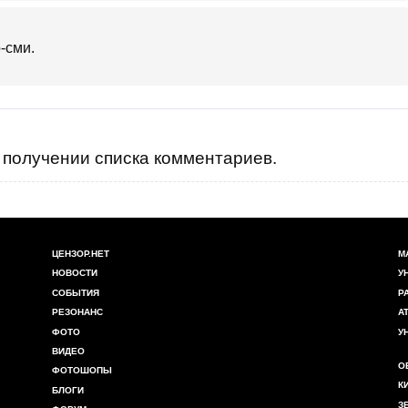
о-сми.
получении списка комментариев.
ЦЕНЗОР.НЕТ
М
НОВОСТИ
У
СОБЫТИЯ
Р
РЕЗОНАНС
А
ФОТО
У
ВИДЕО
О
ФОТОШОПЫ
К
БЛОГИ
З