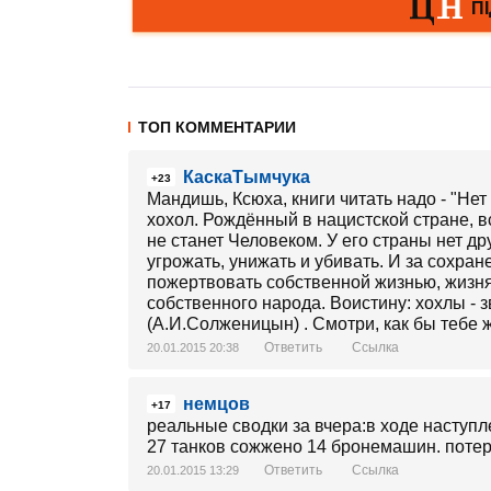
ТОП КОММЕНТАРИИ
КаскаТымчука
+23
Мандишь, Ксюха, книги читать надо - "Нет
хохол. Рождённый в нацистской стране, 
не станет Человеком. У его страны нет др
угрожать, унижать и убивать. И за сохра
пожертвовать собственной жизнью, жизня
собственного народа. Воистину: хохлы - з
(А.И.Солженицын) . Смотри, как бы тебе 
Ответить
Ссылка
20.01.2015 20:38
немцов
+17
реальные сводки за вчера:в ходе наступл
27 танков сожжено 14 бронемашин. потер
Ответить
Ссылка
20.01.2015 13:29