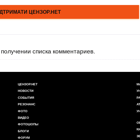
получении списка комментариев.
ЦЕНЗОР.НЕТ
М
НОВОСТИ
У
СОБЫТИЯ
Р
РЕЗОНАНС
А
ФОТО
У
ВИДЕО
О
ФОТОШОПЫ
К
БЛОГИ
З
ФОРУМ