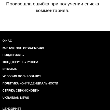
Но мы соберем свои силы,
Произошла ошибка при получении списка
И будешь лежать ты в могиле,
комментариев.
А надпись: не он, а оно - Не «Путин»,
а просто «Ху.ло»!
О НАС
КОНТАКТНАЯ ИНФОРМАЦИЯ
ПОДДЕРЖАТЬ
ФОНД ЮРИЯ БУТУСОВА
РЕКЛАМА
УСЛОВИЯ ПОЛЬЗОВАНИЯ
ПОЛИТИКА КОНФИДЕНЦИАЛЬНОСТИ
СТРІЧКА СВІЖИХ НОВИН
UKRAINIAN NEWS
ЦЕНЗОР.НЕТ