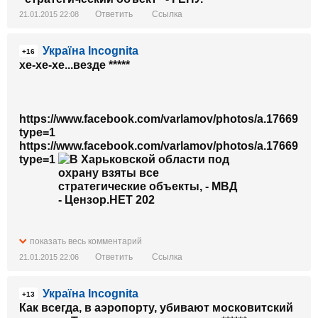
Ответить
Ссылка
21.01.2015 22:08
Україна Incognita
+16
хе-хе-хе...везде *****
https://www.facebook.com/varlamov/photos/a.1766911
type=1
https://www.facebook.com/varlamov/photos/a.1766911
type=1
https://www.facebook.com/varlamov/photos/a.1766911
показать весь комментарий
type=1&fref=nf Varlamov
Ответить
Ссылка
21.01.2015 22:06
Вход в метро. Станция метро «Тропарево».
Україна Incognita
+13
Как всегда, в аэропорту, убивают московитский