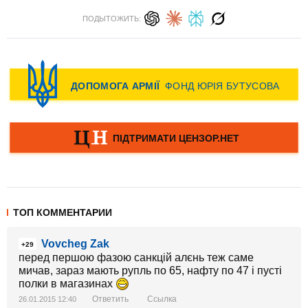
ПОДЫТОЖИТЬ:
ТОП КОММЕНТАРИИ
Vovcheg Zak
+29
перед першою фазою санкцій алєнь теж саме
мичав, зараз мають рупль по 65, нафту по 47 і пусті
полки в магазинах
Ответить
Ссылка
26.01.2015 12:40