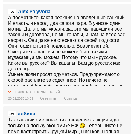
Alex Palyvoda
+27
А посмотрите, какая реакция на введенные санкций.
И власть, и народ, два сапога пара. В унисон один
мотив. Да, это мы украли, да, это мы нарушили все
законы и договора, но мы кацапы, и нам на всех вас
насрать. Они даже не стесняются своей подлости.
Они гордятся этой подлостью. Бравируют ей.
Смотрите на нас, вы не можете быть такими
мудаками, а мы можем. Потому что мы - русские.
Какие вы русские? Вы кацапы. Вам до русских как
до солнца.
Умные люди просят одуматься. Предупреждают о
скорой расплате за содеянное. Но ничего не
помогает. В бесшабашном угаре пребывают кацапы,
Крым с нами - и все. Будем без трусов, но с Крымом.
показать весь комментарий
Это очень похоже на поведение пьяницы, который
Ответить
Ссылка
26.01.2015 13:09
знает, что завтра утром придет расплата, но выпить
хочется, и он плюет на завтра. Он гуляет сегодня. И
албина
гуляет так, что у самого морда побитая, да и у
+21
соседей имущество не целое.
Так санкции смешные, так введение санкций идет
только на пользу экономике РФ
Теперь никто не
помешает строить "руцкий мир", Письков. Полная