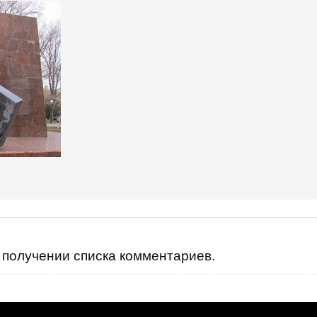
ается с русским правительством - абарзели ваще.?
получении списка комментариев.