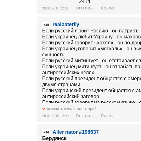
Ответить
Ссылка
28.01.2015 12:01
realbaterfly
+45
Если русский любит Россию - он патриот.
Если украинец любит Украину - он махро
Если русский говорит «хохол» - он по-до
Если украинец говорит «москаль» - он в
сущность.
Если русский митингует - он отстаивает с
Если украинец митингует - он отрабатыв
антироссийских целях.
Если русский президент общается с амер
двумя странами.
Если украинский президент общается с а
антироссийский заговор.
Если русский говорит на русском языке - 
Если украинец говорит на украинском язы
показать весь комментарий
Если президент России декларирует прор
Ответить
Ссылка
28.01.2015 12:00
Если президент Украины декларирует про
антироссийский президент.
Alter nator #198637
Если русское правительство не соглашает
+36
национальные интересы.
Бердянск