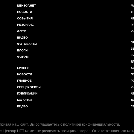
ЦЕНЗОР.НЕТ
М
НОВОСТИ
У
СОБЫТИЯ
А
РЕЗОНАНС
Р
ФОТО
У
ВИДЕО
О
ФОТОШОПЫ
З
БЛОГИ
К
ФОРУМ
Д
БИЗНЕС
А
НОВОСТИ
П
ГЛАВНОЕ
Р
СПЕЦПРОЕКТЫ
У
ПУБЛИКАЦИИ
А
КОЛОНКИ
Д
ВИДЕО
Г
ривая наш сайт, Вы соглашаетесь с
политикой конфиденциальности
.
я Цензор.НЕТ может не разделять позицию авторов. Ответственность за ма