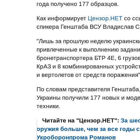
года получено 177 образцов.
Как информирует
Цензор.НЕТ
со сс
спикера Генштаба ВСУ Владислав С
"Лишь за прошлую неделю украински
привлеченные к выполнению заданий
бронетранспортера БТР 4Е, 6 груз
КрАЗ и 8 комбинированных устройс
и вертолетов от средств поражения"
По словам представителя Генштаба
Украины получили 177 новых и мод
техники.
Читайте на "Цензор.НЕТ":
За ше
оружия больше, чем за все годы 
Укроборонпрома Романов