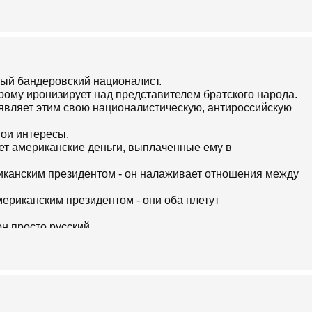
вый бандеровский националист.
брому иронизирует над представителем братского народа.
ыявляет этим свою националистическую, антироссийскую
вои интересы.
ает американские деньги, выплаченные ему в
иканским президентом - он налаживает отношения между
мериканским президентом - они оба плетут
он просто русский.
ке - он Петлюра недобитый.
оссийские лозунги - это нормальный президент
украинские лозунги - он проамериканский и
ся с украинским правительством - оно отстаивает