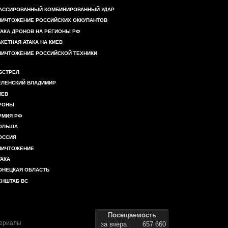
АССИРОВАННЫЙ КОМБИНИРОВАННЫЙ УДАР
НИЧТОЖЕНИЕ РОССИЙСКИХ ОККУПАНТОВ
ТАКА ДРОНОВ НА РЕГИОНЫ РФ
АКЕТНАЯ АТАКА НА КИЕВ
НИЧТОЖЕНИЕ РОССИЙСКОЙ ТЕХНИКИ
БСТРЕЛ
ЕЛЕНСКИЙ ВЛАДИМИР
ИЕВ
РОНЫ
РМИЯ РФ
ОЛЬША
ОССИЯ
НИЧТОЖЕНИЕ
ТАКА
ОНЕЦКАЯ ОБЛАСТЬ
ЕНШТАБ ВС
Посещаемость
териалы
за вчера
657 660