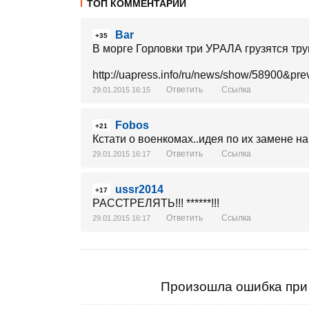
ТОП КОММЕНТАРИИ
Bar
+35
В морге Горловки три УРАЛА грузятся тр
http://uapress.info/ru/news/show/58900&pr
Ответить
Ссылка
29.01.2015 16:15
Fobos
+21
Кстати о военкомах..идея по их замене н
Ответить
Ссылка
29.01.2015 16:17
ussr2014
+17
РАССТРЕЛЯТЬ!!! ******!!!
Ответить
Ссылка
29.01.2015 16:17
Произошла ошибка при 