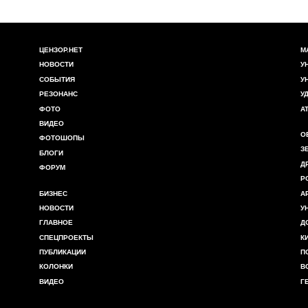
ЦЕНЗОР.НЕТ
М
НОВОСТИ
У
СОБЫТИЯ
У
РЕЗОНАНС
У
ФОТО
А
ВИДЕО
О
ФОТОШОПЫ
З
БЛОГИ
Д
ФОРУМ
Р
БИЗНЕС
А
НОВОСТИ
У
ГЛАВНОЕ
Д
СПЕЦПРОЕКТЫ
К
ПУБЛИКАЦИИ
П
КОЛОНКИ
В
ВИДЕО
Г