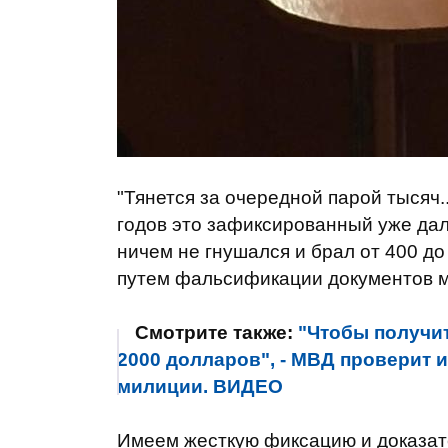
"Тянется за очередной парой тысяч.
годов это зафиксированный уже дал
ничем не гнушался и брал от 400 д
путем фальсификации документов м
Смотрите также:
"Чтобы получи
2000 долларов", - МВД проверит
милиции. ВИДЕО
Имеем жесткую фиксацию и доказате