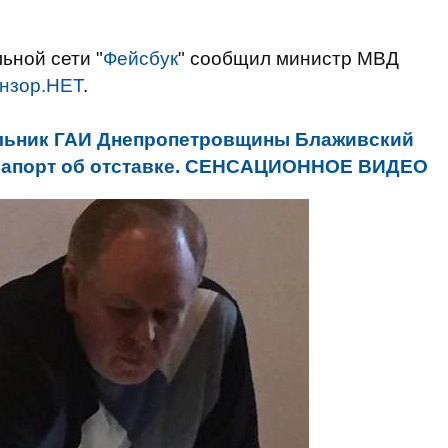
ьной сети "
Фейсбук
" сообщил министр МВД
нзор.НЕТ
.
льник ГАИ Днепропетровщины Блаживский
 рапорт об отставке. СЕНСАЦИОННОЕ ВИДЕО