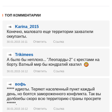
ТОП КОММЕНТАРИИ
Karina_2015
+6
Конечно, маловато еще территории захватили
оккупанты.
Ответить
Ссылка
30.01.2015 16:11
Trikimees
+5
А было бы неплохо... "Леопарды-2" с крестами на
борту. Ватный мир бы кондратий хватил
Ответить
Ссылка
30.01.2015 16:12
вофь
+4
***** идиоты. Теряют населенный пункт каждый
день, но боятся замороженного конфликта. Так вы
долбоебы скоро всю территорию страны просрете
******.
Ответить
Ссылка
30.01.2015 16:12