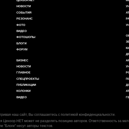
ЦЕНЗОР.НЕТ
М
НОВОСТИ
У
СОБЫТИЯ
А
РЕЗОНАНС
Р
ФОТО
У
ВИДЕО
О
ФОТОШОПЫ
З
БЛОГИ
К
ФОРУМ
Д
БИЗНЕС
А
НОВОСТИ
У
ГЛАВНОЕ
Р
СПЕЦПРОЕКТЫ
П
ПУБЛИКАЦИИ
Д
КОЛОНКИ
А
ВИДЕО
Г
ривая наш сайт, Вы соглашаетесь с
политикой конфиденциальности
.
я Цензор.НЕТ может не разделять позицию авторов. Ответственность за ма
ле "Блоги" несут авторы текстов.