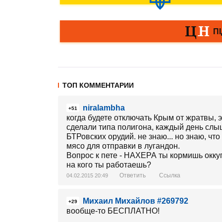
ТОП КОММЕНТАРИИ
niralambha
+51
когда будете отключать Крым от жратвы, 
сделали типа полигона, каждый день слы
БТРовских орудий. не знаю... но знаю, чт
мясо для отправки в лугандон.
Вопрос к пете - НАХЕРА ты кормишь окку
на кого ты работаешь?
Ответить
Ссылка
04.02.2015 20:49
Михаил Михайлов #269792
+29
вообще-то БЕСПЛАТНО!