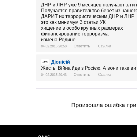
ДНР и ЛНР уже 9 месяцев получают эл и 
Получается правительтво берёт из нашего 
ДАРИТ их террористическим ДНР и ЛНР
это как минимум 3 статьи УК
хищение в особо крупных размерах
финансирование терроризма
измена Родине
Ответить
Ссылка
04.02.2015 20:50
Діонісій
+23
Жесть. Війна йде з Росією. А вони таке ви
Ответить
Ссылка
04.02.2015 20:43
Произошла ошибка при 