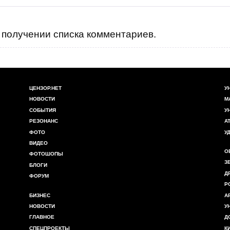
получении списка комментариев.
ЦЕНЗОР.НЕТ
У
НОВОСТИ
М
СОБЫТИЯ
У
РЕЗОНАНС
А
ФОТО
У
ВИДЕО
О
ФОТОШОПЫ
З
БЛОГИ
Д
ФОРУМ
Р
БИЗНЕС
А
НОВОСТИ
У
ГЛАВНОЕ
Д
СПЕЦПРОЕКТЫ
К