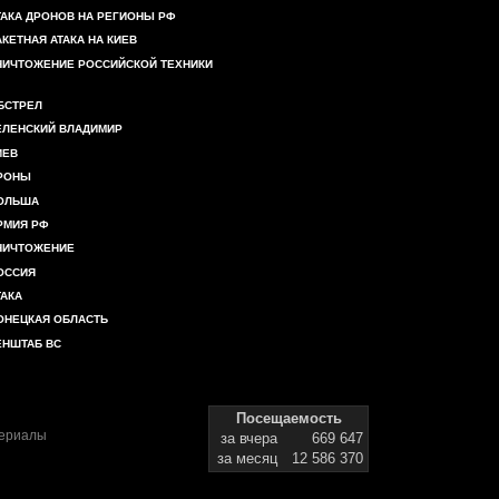
ТАКА ДРОНОВ НА РЕГИОНЫ РФ
АКЕТНАЯ АТАКА НА КИЕВ
НИЧТОЖЕНИЕ РОССИЙСКОЙ ТЕХНИКИ
БСТРЕЛ
ЕЛЕНСКИЙ ВЛАДИМИР
ИЕВ
РОНЫ
ОЛЬША
РМИЯ РФ
НИЧТОЖЕНИЕ
ОССИЯ
ТАКА
ОНЕЦКАЯ ОБЛАСТЬ
ЕНШТАБ ВС
Посещаемость
териалы
за вчера
669 647
за месяц
12 586 370