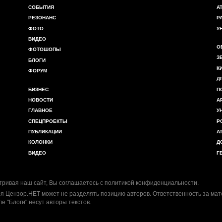
СОБЫТИЯ
А
РЕЗОНАНС
Р
ФОТО
У
ВИДЕО
О
ФОТОШОПЫ
З
БЛОГИ
К
ФОРУМ
Д
БИЗНЕС
П
НОВОСТИ
А
ГЛАВНОЕ
У
СПЕЦПРОЕКТЫ
Р
ПУБЛИКАЦИИ
А
КОЛОНКИ
Д
ВИДЕО
Г
ривая наш сайт, Вы соглашаетесь с
политикой конфиденциальности
.
я Цензор.НЕТ может не разделять позицию авторов. Ответственность за ма
ле "Блоги" несут авторы текстов.