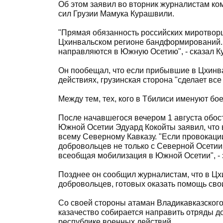
Об этом заявил во вторник журналистам 
сил Грузии Мамука Курашвили.
"Прямая обязанность российских миротворц
Цхинвальском регионе бандформирований. 
направляются в Южную Осетию", - сказал К
Он пообещал, что если прибывшие в Цхинва
действиях, грузинская сторона "сделает вс
Между тем, тех, кого в Тбилиси именуют б
После начавшегося вечером 1 августа обос
Южной Осетии Эдуард Кокойты заявил, что 
всему Северному Кавказу. "Если провокаци
добровольцев не только с Северной Осетии,
всеобщая мобилизация в Южной Осетии", - з
Позднее он сообщил журналистам, что в Ц
добровольцев, готовых оказать помощь сво
Со своей стороны атаман Владикавказского 
казачество собирается направить отряды д
республике военных действий.