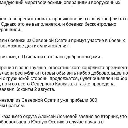
командующий миротворческими операциями вооруженных
ев - воспрепятствовать проникновению в зону конфликта в
Однако это не выполняется, и боевики бесконтрольно
урашвили.
ли боевики из Северной Осетии примут участие в боевых
е возможное для их уничтожения".
оевиками, в Цхинвали называют добровольцами.
трения в зоне грузино-югоосетинского конфликта президент
власти республики готовы объявить набор добровольцев по
и с грузинской стороны продолжатся, будет объявлен набор
 но и со всего Северного Кавказа, а также проведена
аявил Кокойты 2 августа.
хинвали из Северной Осетии уже прибыли 300
им братьям.
казачьего округа Алексей Лозневой заявил во вторник, что
обровольцев в Южную Осетию в случае начала в