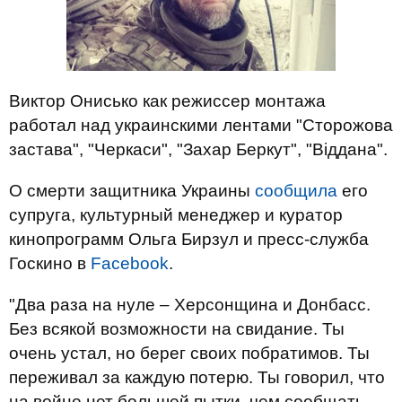
Виктор Онисько как режиссер монтажа
работал над украинскими лентами "Сторожова
застава", "Черкаси", "Захар Беркут", "Віддана".
О смерти защитника Украины
сообщила
его
супруга, культурный менеджер и куратор
кинопрограмм Ольга Бирзул и пресс-служба
Госкино в
Facebook
.
"Два раза на нуле – Херсонщина и Донбасс.
Без всякой возможности на свидание. Ты
очень устал, но берег своих побратимов. Ты
переживал за каждую потерю. Ты говорил, что
на войне нет большей пытки, чем сообщать