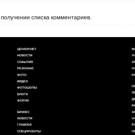
получении списка комментариев.
ЦЕНЗОР.НЕТ
М
НОВОСТИ
У
СОБЫТИЯ
А
РЕЗОНАНС
У
ФОТО
Р
ВИДЕО
О
ФОТОШОПЫ
З
БЛОГИ
Д
ФОРУМ
К
БИЗНЕС
А
НОВОСТИ
У
ГЛАВНОЕ
Р
СПЕЦПРОЕКТЫ
П