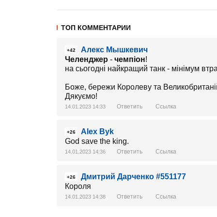
ТОП КОММЕНТАРИИ
Алекс Мышкевич
+42
Челенджер
-
чемпіон
!
на сьогодні найкращий танк - мінімум втр
Боже, бережи Королеву та Великобритані
Дякуємо!
Ответить
Ссылка
14.01.2023 14:33
Alex Byk
+26
God save the king.
Ответить
Ссылка
14.01.2023 14:36
Дмитрий Дарченко #551177
+26
Короля
Ответить
Ссылка
14.01.2023 14:38