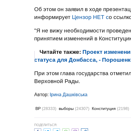
Об этом он заявил в ходе презента
информирует
Цензор НЕТ с
о ссылк
"Я не вижу необходимости проведен
принятием изменений в Конституцию 
Читайте также:
Проект изменени
статуса для Донбасса, - Порошен
При этом глава государства отмети
Верховной Рады.
Автор:
Ірина Дашківська
ВР
(28333)
выборы
(24307)
Конституция
(2198)
ПОДЕЛИТЬСЯ: