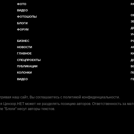
ФОТО
Р
ВИДЕО
О
ФОТОШОПЫ
З
БЛОГИ
Д
ФОРУМ
У
БИЗНЕС
Р
НОВОСТИ
А
ГЛАВНОЕ
К
СПЕЦПРОЕКТЫ
Д
ПУБЛИКАЦИИ
В
КОЛОНКИ
П
ВИДЕО
Г
ривая наш сайт, Вы соглашаетесь с
политикой конфиденциальности
.
я Цензор.НЕТ может не разделять позицию авторов. Ответственность за ма
ле "Блоги" несут авторы текстов.