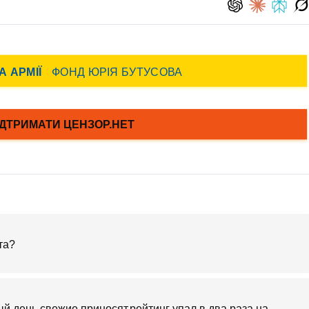
та?
ый день свежие приносят.рейтинг упал в два раза.на