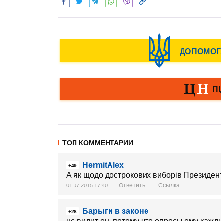
ТОП КОММЕНТАРИИ
HermitAlex
+49
А як щодо дострокових виборів Президен
Ответить
Ссылка
01.07.2015 17:40
Барыги в законе
+28
не видит он, потому что опросы ему кажд