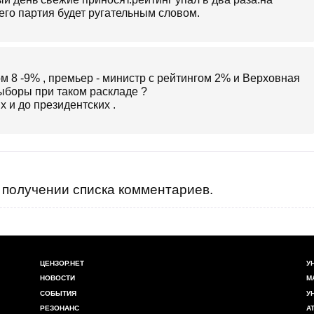
го партия будет ругательным словом.
м 8 -9% , премьер - министр с рейтингом 2% и Верховная
выборы при таком раскладе ?
х и до президентских .
получении списка комментариев.
ЦЕНЗОР.НЕТ
У
НОВОСТИ
М
СОБЫТИЯ
У
РЕЗОНАНС
А