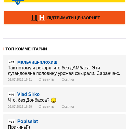
ТОП КОММЕНТАРИИ
мальчиш-плохиш
+45
Так потому и рекорд, что без дАМбаса. Эти
лугандоняне половину урожая сжырали. Саранча-с.
Ответить
Ссылка
02.07.2015 18:31
Vlad Sirko
+40
Что, без Донбасса?
Ответить
Ссылка
02.07.2015 18:29
Popissiat
+24
Прикинь!))